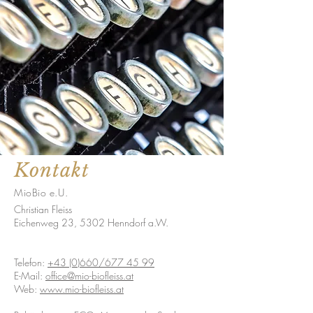
Kontakt
MioBio e.U.
Christian Fleiss
Eichenweg 23, 5302 Henndorf a.W.
Telefon:
+43 (0)660/677 45 99
E-Mail:
office@mio-biofleiss.at
Web:
www.mio-biofleiss.at