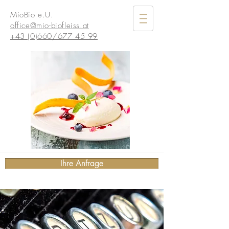
MioBio e.U.
office@mio-biofleiss.at
+43 (0)660/677 45 99
Ihre Anfrage