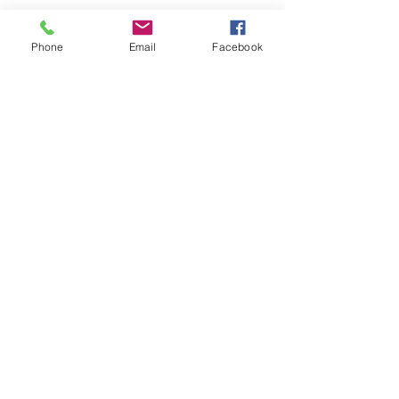
Phone
Email
Facebook
Wir freuen uns auf Ihre Anfrage!
Senden