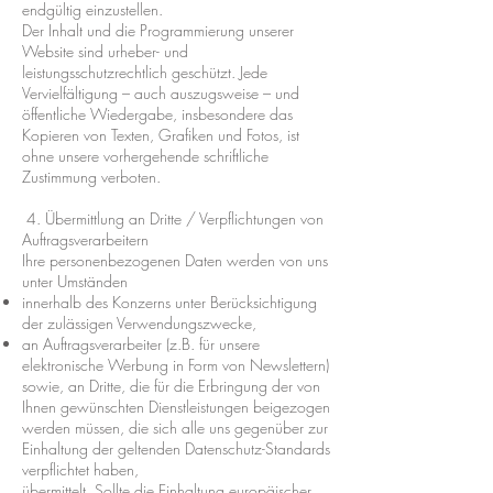
endgültig einzustellen.
Der Inhalt und die Programmierung unserer
Website sind urheber- und
leistungsschutzrechtlich geschützt. Jede
Vervielfältigung – auch auszugsweise – und
öffentliche Wiedergabe, insbesondere das
Kopieren von Texten, Grafiken und Fotos, ist
ohne unsere vorhergehende schriftliche
Zustimmung verboten.
4. Übermittlung an Dritte / Verpflichtungen von
Auftragsverarbeitern
Ihre personenbezogenen Daten werden von uns
unter Umständen
innerhalb des Konzerns unter Berücksichtigung
der zulässigen Verwendungszwecke,
an Auftragsverarbeiter (z.B. für unsere
elektronische Werbung in Form von Newslettern)
sowie, an Dritte, die für die Erbringung der von
Ihnen gewünschten Dienstleistungen beigezogen
werden müssen, die sich alle uns gegenüber zur
Einhaltung der geltenden Datenschutz-Standards
verpflichtet haben,
übermittelt. Sollte die Einhaltung europäischer